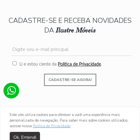
CADASTRE-SE E RECEBA NOVIDADES
DA
Ilustre Móveis
Li e estou ciente da
Política de Privacidade
.
CADASTRE-SE AGORA!
Este site utiliza cookies para oferecer a você uma experiência mais
personalizada de navegação. Para saber mais sobre cookies utilizados,
acesse nossa
Política de Privacidade
.
instagram
facebook
whatsapp
youtube
Ok, Entendi