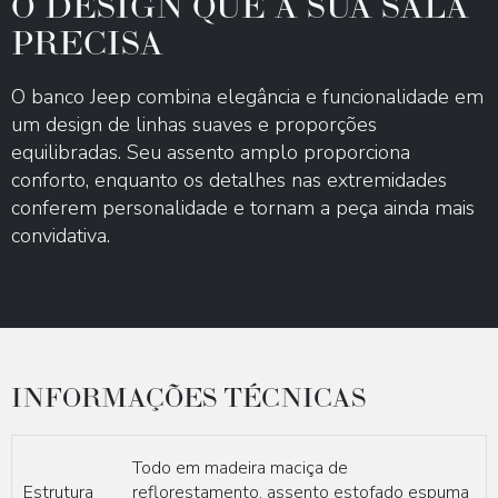
O DESIGN QUE A SUA SALA
Video
PRECISA
O banco Jeep combina elegância e funcionalidade em
um design de linhas suaves e proporções
equilibradas. Seu assento amplo proporciona
conforto, enquanto os detalhes nas extremidades
conferem personalidade e tornam a peça ainda mais
convidativa.
INFORMAÇÕES TÉCNICAS
Todo em madeira maciça de
Estrutura
reflorestamento, assento estofado espuma