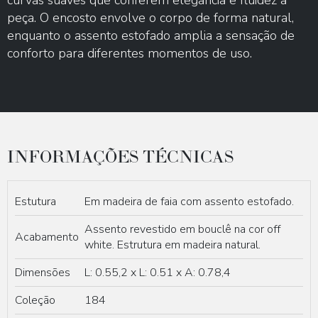
curvas suaves que conferem elegância e fluidez à
peça. O encosto envolve o corpo de forma natural,
enquanto o assento estofado amplia a sensação de
conforto para diferentes momentos de uso.
INFORMAÇÕES TÉCNICAS
Estutura
Em madeira de faia com assento estofado.
Assento revestido em bouclê na cor off
Acabamento
white. Estrutura em madeira natural.
Dimensões
L: 0.55,2 x L: 0.51 x A: 0.78,4
Coleção
184