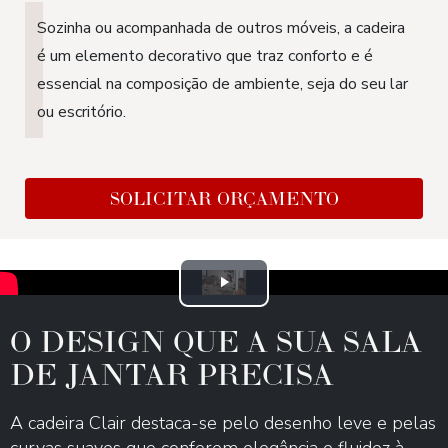
Sozinha ou acompanhada de outros móveis, a cadeira
é um elemento decorativo que traz conforto e é
essencial na composição de ambiente, seja do seu lar
ou escritório.
SOLICITAR ORÇAMENTO
Play
O DESIGN QUE A SUA SALA
Video
DE JANTAR PRECISA
A cadeira Clair destaca-se pelo desenho leve e pelas