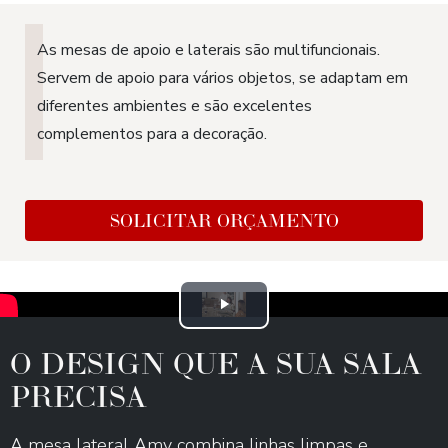
As mesas de apoio e laterais são multifuncionais.
Servem de apoio para vários objetos, se adaptam em
diferentes ambientes e são excelentes
complementos para a decoração.
SOLICITAR ORÇAMENTO
Play
O DESIGN QUE A SUA SALA
Video
PRECISA
A mesa lateral Amy combina linhas limpas e