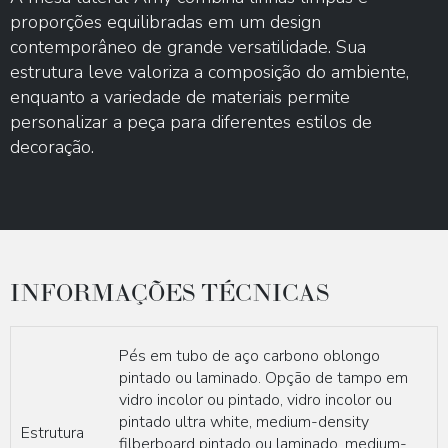
proporções equilibradas em um design
contemporâneo de grande versatilidade. Sua
estrutura leve valoriza a composição do ambiente,
enquanto a variedade de materiais permite
personalizar a peça para diferentes estilos de
decoração.
INFORMAÇÕES TÉCNICAS
Pés em tubo de aço carbono oblongo
pintado ou laminado. Opção de tampo em
vidro incolor ou pintado, vidro incolor ou
pintado ultra white, medium-density
Estrutura
filberboard pintado ou laminado, medium-