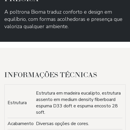
A poltrona Bioma traduz conforto e design em
equilíbrio, com formas acolhedoras e presença que
valoriza qualquer ambiente.
INFORMAÇÕES TÉCNICAS
Estrutura em madeira eucalipto, estrutura
assento em medium density fiberboard
Estrutura
espuma D33 doft e espuma encosto 28
soft.
Acabamento
Diversas opções de cores.