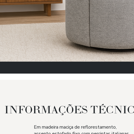
INFORMAÇÕES TÉCNIC
Em madeira maciça de reflorestamento,
assento estofado fixo com percintas italianas