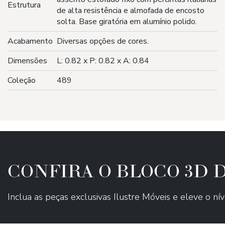
Estrutura
de alta resistência e almofada de encosto
solta. Base giratória em alumínio polido.
Acabamento
Diversas opções de cores.
Dimensões
L: 0.82 x P: 0.82 x A: 0.84
Coleção
489
CONFIRA O BLOCO 3D
Inclua as peças exclusivas Ilustre Móveis e eleve o nív