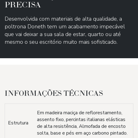
PRECISA
Desenvolvida com materiais de alta qualidade, a
poltrona Doneth tem um acabamento impecável
que vai deixar a sua sala de estar, quarto ou até
mesmo o seu escritório muito mais sofisticado.
INFORMAÇÕES TÉCNICAS
Em madeira maciça de reflorestamento,
assento fixo, percintas italianas elásticas
Estrutura
de alta resistência, Almofada de encosto
solta, base e pés em aço carbono pintado.