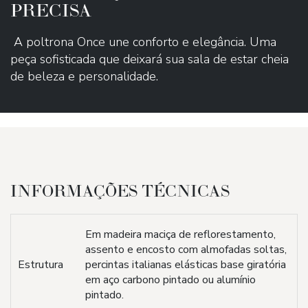
PRECISA
A poltrona Once une conforto e elegância. Uma
peça sofisticada que deixará sua sala de estar cheia
de beleza e personalidade.
INFORMAÇÕES TÉCNICAS
Em madeira maciça de reflorestamento,
assento e encosto com almofadas soltas,
Estrutura
percintas italianas elásticas base giratória
em aço carbono pintado ou alumínio
pintado.