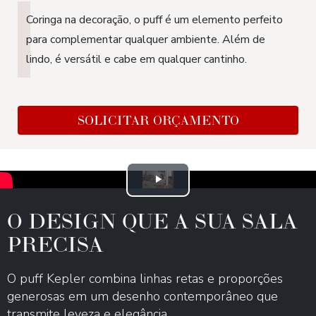
Coringa na decoração, o puff é um elemento perfeito
para complementar qualquer ambiente. Além de
lindo, é versátil e cabe em qualquer cantinho.
SOLICITAR ORÇAMENTO
Play
O DESIGN QUE A SUA SALA
Video
PRECISA
O puff Kepler combina linhas retas e proporções
generosas em um desenho contemporâneo que
transmite leveza e elegância.