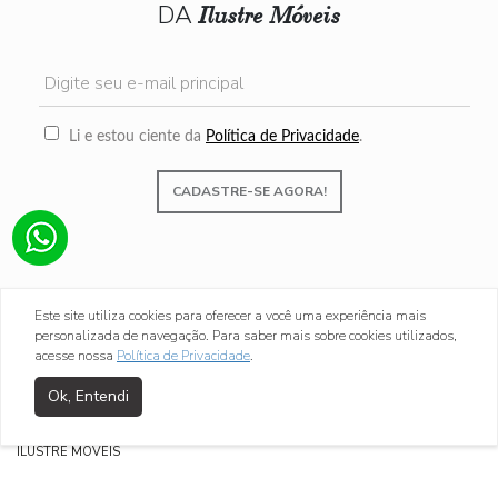
DA
Ilustre Móveis
Li e estou ciente da
Política de Privacidade
.
CADASTRE-SE AGORA!
Este site utiliza cookies para oferecer a você uma experiência mais
personalizada de navegação. Para saber mais sobre cookies utilizados,
acesse nossa
Política de Privacidade
.
instagram
facebook
whatsapp
youtube
Ok, Entendi
ILUSTRE MÓVEIS
Av. Otto Baumgart, 500 - São Paulo/SP
(11) 2252-3079 / (11) 96469-1293