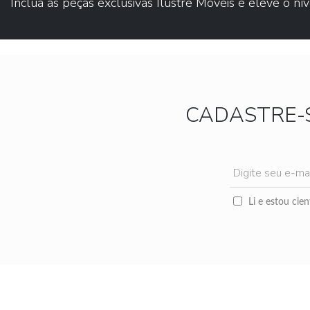
Inclua as peças exclusivas Ilustre Móveis e eleve o nív
CADASTRE-
Li e estou cie